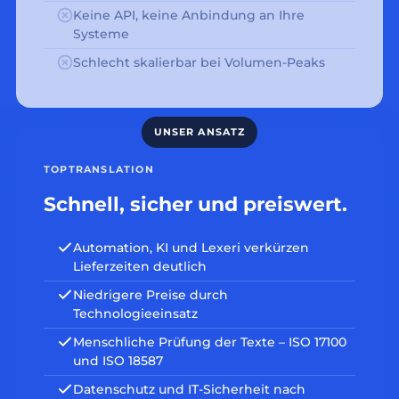
Keine API, keine Anbindung an Ihre
Systeme
Schlecht skalierbar bei Volumen-Peaks
TOPTRANSLATION
Schnell, sicher und preiswert.
Automation, KI und Lexeri verkürzen
Lieferzeiten deutlich
Niedrigere Preise durch
Technologieeinsatz
Menschliche Prüfung der Texte – ISO 17100
und ISO 18587
Datenschutz und IT-Sicherheit nach